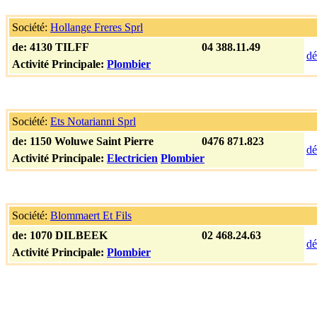
Société:
Hollange Freres Sprl
de:
4130 TILFF
04 388.11.49
dé
Activité Principale:
Plombier
Société:
Ets Notarianni Sprl
de:
1150 Woluwe Saint Pierre
0476 871.823
dé
Activité Principale:
Electricien
Plombier
Société:
Blommaert Et Fils
de:
1070 DILBEEK
02 468.24.63
dé
Activité Principale:
Plombier