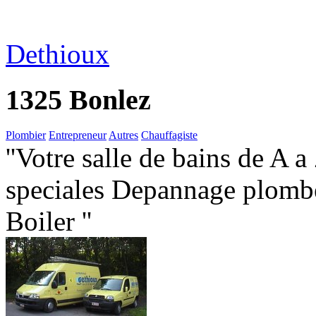
Dethioux
1325 Bonlez
Plombier
Entrepreneur
Autres
Chauffagiste
''Votre salle de bains de A 
speciales Depannage plomb
Boiler ''