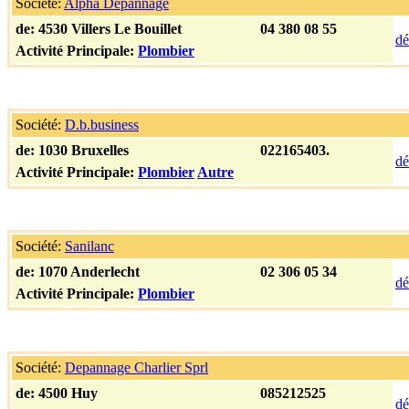
Société:
Alpha Depannage
de:
4530 Villers Le Bouillet
04 380 08 55
dé
Activité Principale:
Plombier
Société:
D.b.business
de:
1030 Bruxelles
022165403.
dé
Activité Principale:
Plombier
Autre
Société:
Sanilanc
de:
1070 Anderlecht
02 306 05 34
dé
Activité Principale:
Plombier
Société:
Depannage Charlier Sprl
de:
4500 Huy
085212525
dé