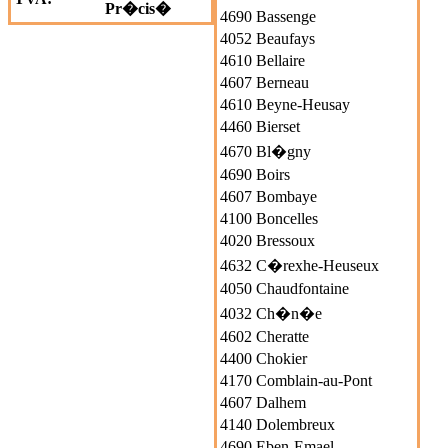
Pr�cis�
4690 Bassenge
4052 Beaufays
4610 Bellaire
4607 Berneau
4610 Beyne-Heusay
4460 Bierset
4670 Bl�gny
4690 Boirs
4607 Bombaye
4100 Boncelles
4020 Bressoux
4632 C�rexhe-Heuseux
4050 Chaudfontaine
4032 Ch�n�e
4602 Cheratte
4400 Chokier
4170 Comblain-au-Pont
4607 Dalhem
4140 Dolembreux
4690 Eben-Emael