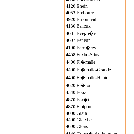
4120 Ehein
4053 Embourg
4920 Ernonheid
4130 Esneux
4631 Evegn�e
4607 Feneur
4190 Ferri�res
4458 Fexhe-Slins
4400 Fl�malle
4400 Fl�malle-Grande
4400 Fl�malle-Haute
4620 Fl�ron
4340 Fooz
4870 For�t
4870 Fraipont
4000 Glain
4400 Gleixhe
4690 Glons
4140 Gomz�-Andoumont