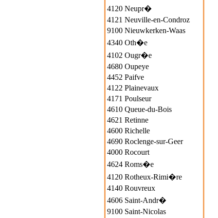
4120 Neupr�
4121 Neuville-en-Condroz
9100 Nieuwkerken-Waas
4340 Oth�e
4102 Ougr�e
4680 Oupeye
4452 Paifve
4122 Plainevaux
4171 Poulseur
4610 Queue-du-Bois
4621 Retinne
4600 Richelle
4690 Roclenge-sur-Geer
4000 Rocourt
4624 Roms�e
4120 Rotheux-Rimi�re
4140 Rouvreux
4606 Saint-Andr�
9100 Saint-Nicolas