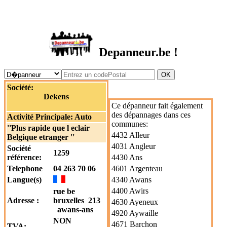
DEPANNEUR.be
Depanneur.be !
Société:
Dekens
Ce dépanneur fait également
des dépannages dans ces
Activité Principale:
Auto
communes:
''Plus rapide que l eclair
4432 Alleur
Belgique etranger ''
4031 Angleur
Société
1259
référence:
4430 Ans
Telephone
04 263 70 06
4601 Argenteau
Langue(s)
4340 Awans
4400 Awirs
rue be
Adresse :
bruxelles 213
4630 Ayeneux
awans-ans
4920 Aywaille
NON
4671 Barchon
TVA: