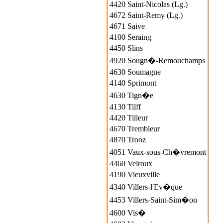
4420 Saint-Nicolas (Lg.)
4672 Saint-Remy (Lg.)
4671 Saive
4100 Seraing
4450 Slins
4920 Sougn�-Remouchamps
4630 Soumagne
4140 Sprimont
4630 Tign�e
4130 Tilff
4420 Tilleur
4670 Trembleur
4870 Trooz
4051 Vaux-sous-Ch�vremont
4460 Velroux
4190 Vieuxville
4340 Villers-l'Ev�que
4453 Villers-Saint-Sim�on
4600 Vis�