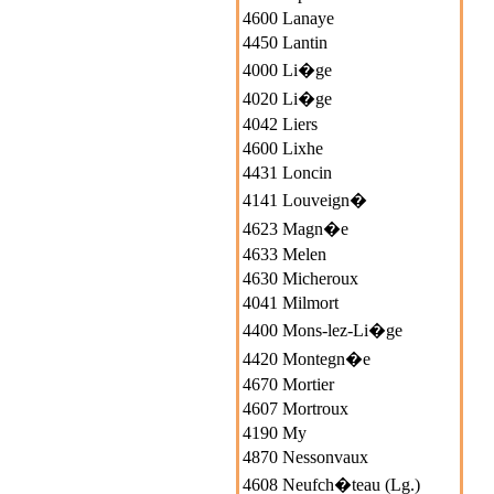
4600 Lanaye
4450 Lantin
4000 Li�ge
4020 Li�ge
4042 Liers
4600 Lixhe
4431 Loncin
4141 Louveign�
4623 Magn�e
4633 Melen
4630 Micheroux
4041 Milmort
4400 Mons-lez-Li�ge
4420 Montegn�e
4670 Mortier
4607 Mortroux
4190 My
4870 Nessonvaux
4608 Neufch�teau (Lg.)