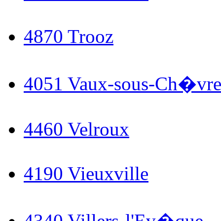
4870 Trooz
4051 Vaux-sous-Ch�vr
4460 Velroux
4190 Vieuxville
4340 Villers-l'Ev�que