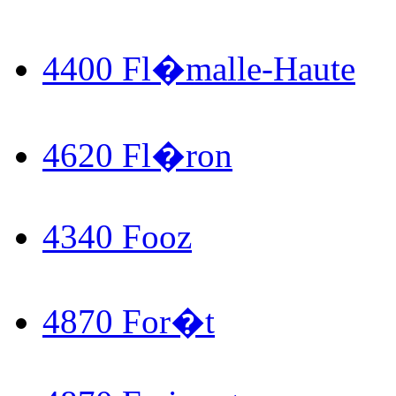
4400 Fl�malle-Haute
4620 Fl�ron
4340 Fooz
4870 For�t