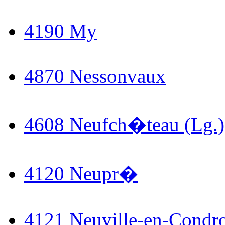
4190 My
4870 Nessonvaux
4608 Neufch�teau (Lg.)
4120 Neupr�
4121 Neuville-en-Condr