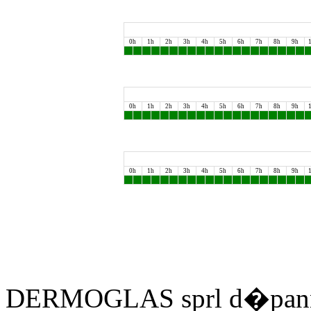
0h
1h
2h
3h
4h
5h
6h
7h
8h
9h
0h
1h
2h
3h
4h
5h
6h
7h
8h
9h
0h
1h
2h
3h
4h
5h
6h
7h
8h
9h
DERMOGLAS sprl d�panne 