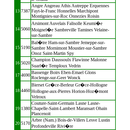
Angre Angreau Athis Autreppe Erquennes
13
7387
Fayt-le-Franc Honnelles Marchipont
Montignies-sur-Roc Onnezies Roisin
Arsimont Auvelais Falisolle Keumi�e
14
5060
Moignel�e Sambreville Tamines Velaine-
sur-Sambre
Bal�tre Ham-sur-Sambre Jemeppe-sur-
15
5190
Sambre Mornimont Moustier-sur-Sambre
Onoz Saint-Martin Spy
Champion Daussoulx Flawinne Malonne
16
5020
Suarl�e Temploux Vedrin
Bassenge Boirs Eben-Emael Glons
17
4690
Roclenge-sur-Geer Wonck
Bierset Gr�ce-Berleur Gr�ce-Hollogne
18
4460
Hollogne-aux-Pierres Horion-Hoz�mont
Velroux
Couture-Saint-Germain Lasne Lasne-
19
1380
Chapelle-Saint-Lambert Maransart Ohain
Plancenoit
Arbre (Nam.) Bois-de-Villers Lesve Lustin
20
5170
Profondeville Rivi�re