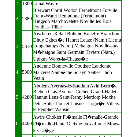
1
1300
Limal Wavre
Bierwart Cortil-Wodon Fernelmont Forville
Franc-Waret Hemptinne (Fernelmont)
2
5380
Hingeon Marchovelette Noville-les-Bois
Pontillas Tillier
Aische-en-Refail Bolinne Boneffe Branchon
Dhuy Eghez�e Hanret Leuze (Nam.) Liernu
Longchamps (Nam.) Mehaigne Noville-sur-
3
5310
M�haigne Saint-Germain Taviers (Nam.)
Upigny Waret-la-Chauss�e
Andenne Bonneville Coutisse Landenne
4
5300
Maizeret Nam�che Sclayn Seilles Thon
Vezin
Abolens Avernas-le-Bauduin Avin Bertr�e
Blehen Cras-Avernas Crehen Grand-Hallet
5
4280
Hannut Lens-Saint-Remy Merdorp Moxhe
Petit-Hallet Poucet Thisnes Trogn�e Villers-
le-Peuplier Wansin
Awirs Chokier Fl�malle Fl�malle-Grande
6
4400
Fl�malle-Haute Gleixhe Ivoz-Ramet Mons-
lez-Li�ge