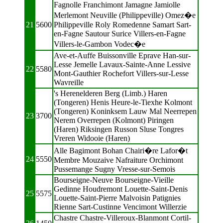
Fagnolle Franchimont Jamagne Jamiolle
Merlemont Neuville (Philippeville) Omez�e
21
5600
Philippeville Roly Romedenne Samart Sart-
en-Fagne Sautour Surice Villers-en-Fagne
Villers-le-Gambon Vodec�e
Ave-et-Auffe Buissonville Eprave Han-sur-
Lesse Jemelle Lavaux-Sainte-Anne Lessive
22
5580
Mont-Gauthier Rochefort Villers-sur-Lesse
Wavreille
's Herenelderen Berg (Limb.) Haren
(Tongeren) Henis Heure-le-Tiexhe Kolmont
(Tongeren) Koninksem Lauw Mal Neerrepen
23
3700
Nerem Overrepen (Kolmont) Piringen
(Haren) Riksingen Russon Sluse Tongres
Vreren Widooie (Haren)
Alle Bagimont Bohan Chairi�re Lafor�t
24
5550
Membre Mouzaive Nafraiture Orchimont
Pussemange Sugny Vresse-sur-Semois
Bourseigne-Neuve Bourseigne-Vieille
Gedinne Houdremont Louette-Saint-Denis
25
5575
Louette-Saint-Pierre Malvoisin Patignies
Rienne Sart-Custinne Vencimont Willerzie
Chastre Chastre-Villeroux-Blanmont Cortil-