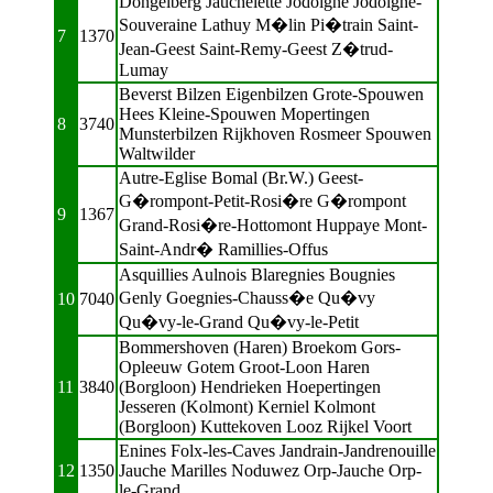
Dongelberg Jauchelette Jodoigne Jodoigne-
Souveraine Lathuy M�lin Pi�train Saint-
7
1370
Jean-Geest Saint-Remy-Geest Z�trud-
Lumay
Beverst Bilzen Eigenbilzen Grote-Spouwen
Hees Kleine-Spouwen Mopertingen
8
3740
Munsterbilzen Rijkhoven Rosmeer Spouwen
Waltwilder
Autre-Eglise Bomal (Br.W.) Geest-
G�rompont-Petit-Rosi�re G�rompont
9
1367
Grand-Rosi�re-Hottomont Huppaye Mont-
Saint-Andr� Ramillies-Offus
Asquillies Aulnois Blaregnies Bougnies
Genly Goegnies-Chauss�e Qu�vy
10
7040
Qu�vy-le-Grand Qu�vy-le-Petit
Bommershoven (Haren) Broekom Gors-
Opleeuw Gotem Groot-Loon Haren
11
3840
(Borgloon) Hendrieken Hoepertingen
Jesseren (Kolmont) Kerniel Kolmont
(Borgloon) Kuttekoven Looz Rijkel Voort
Enines Folx-les-Caves Jandrain-Jandrenouille
12
1350
Jauche Marilles Noduwez Orp-Jauche Orp-
le-Grand