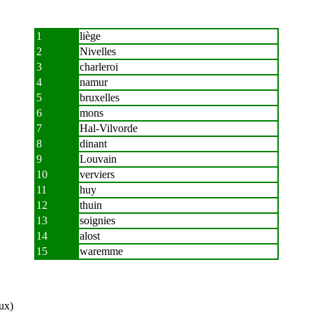
1
liège
2
Nivelles
3
charleroi
4
namur
5
bruxelles
6
mons
7
Hal-Vilvorde
8
dinant
9
Louvain
10
verviers
11
huy
12
thuin
13
soignies
14
alost
15
waremme
ux)