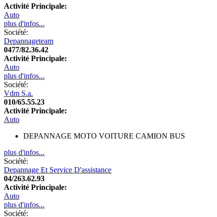
Activité Principale:
Auto
plus d'infos...
Société:
Depannageteam
0477/82.36.42
Activité Principale:
Auto
plus d'infos...
Société:
Vdm S.a.
010/65.55.23
Activité Principale:
Auto
DEPANNAGE MOTO VOITURE CAMION BUS
plus d'infos...
Société:
Depannage Et Service D'assistance
04/263.62.93
Activité Principale:
Auto
plus d'infos...
Société: