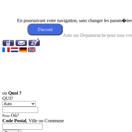
En poursuivant votre navigation, sans changer les param�tres 
Auto sur Depanneur.be:pour tous v
ou
Quoi ?
QUI?
Où?
Pour
Code Postal
, Ville ou Commune