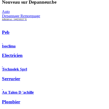
Nouveau sur Depanneur.be
Auto
Depannage Remorquage
Affiché ici : 144210157 X
Peb
Isoclima
Electricien
Technolek Sprl
Serrurier
Au Talon D 'achille
Plombier