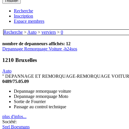
Recherche
Inscription
Espace membres
Recherche
>
Auto
>
verviers
>
0
nombre de depanneurs affichés: 12
Depannage Remorquage Voiture -h24sos
1210 Bruxelles
Auto
'' DEPANNAGE ET REMORQUAGE-REMORQUAGE VOITURE
0489/75.05.09
Depannage remorquage voiture
Depannage remorquage Moto
Sortie de Fourrier
Passage au control technique
plus d'infos...
Société:
Sprl Boesmans