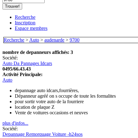
Recherche
Inscription
Espace membres
Recherche
>
Auto
>
audenarde
>
9700
nombre de depanneurs affichés: 3
Société:
Auto Da Pannages Idcars
0495/66.43.43
Activité Principale:
Auto
depannage auto idcars,fourrières,
Dépanneur agréé on s occupe de toute les formalites
pour sortir votre auto de la fourriere
location de plaque Z
Vente de voitures occasions et neuves
plus d'infos...
Société:
Depannage Remorquage Voiture -h24sos