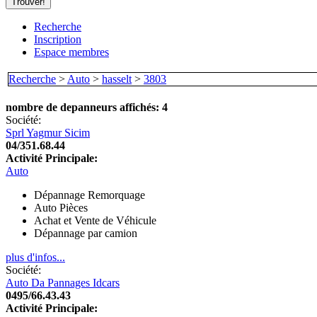
Recherche
Inscription
Espace membres
Recherche
>
Auto
>
hasselt
>
3803
nombre de depanneurs affichés: 4
Société:
Sprl Yagmur Sicim
04/351.68.44
Activité Principale:
Auto
Dépannage Remorquage
Auto Pièces
Achat et Vente de Véhicule
Dépannage par camion
plus d'infos...
Société:
Auto Da Pannages Idcars
0495/66.43.43
Activité Principale: