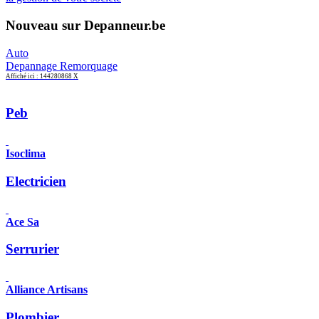
Nouveau sur Depanneur.be
Auto
Depannage Remorquage
Affiché ici : 144280868 X
Peb
Isoclima
Electricien
Ace Sa
Serrurier
Alliance Artisans
Plombier