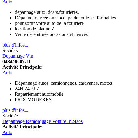
Auto
depannage auto idcars,fourrières,
Dépanneur agréé on s occupe de toute les formalites
pour sortir votre auto de la fourriere
location de plaque Z
Vente de voitures occasions et neuves
plus d'infos...
Société:
Depannage Vlm
0484/96.07.11
Activité Principale:
Auto
Dépannage autos, camionnettes, caravanes, motos
24H 24 7J 7
Rapatriement automobile
PRIX MODERES
plus d'infos...
Société:
Depannage Remorquage Voiture -h24sos
Activité Principale:
Auto