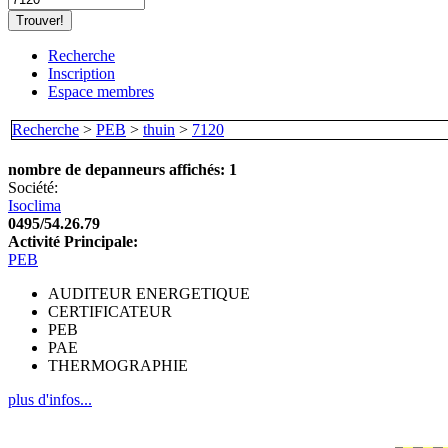
Recherche
Inscription
Espace membres
Recherche
>
PEB
>
thuin
>
7120
nombre de depanneurs affichés: 1
Société:
Isoclima
0495/54.26.79
Activité Principale:
PEB
AUDITEUR ENERGETIQUE
CERTIFICATEUR
PEB
PAE
THERMOGRAPHIE
plus d'infos...