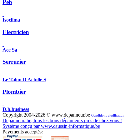
Peb
Isoclima
Electricien
Ace Sa
Serrurier
Le Talon D Achille S
Plombier
D.b.business
Copyright 2004-2026 © www.depanneur.be
Conditions d'utilisation
Depanneur. be, tous les bons dépanneurs près de chez vous !
Système conçu par www.caussin-informatique.be
Payements acceptés: