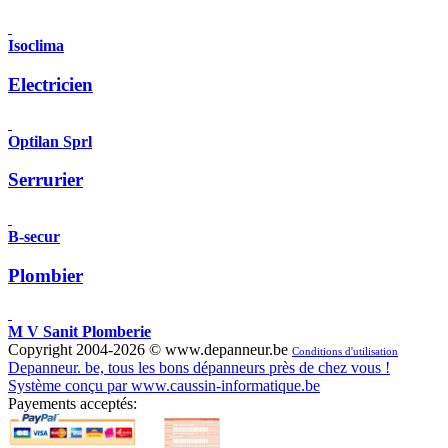
Isoclima
Electricien
Optilan Sprl
Serrurier
B-secur
Plombier
M V Sanit Plomberie
Copyright 2004-2026 © www.depanneur.be
Conditions d'utilisation
Depanneur. be, tous les bons dépanneurs près de chez vous !
Système conçu par www.caussin-informatique.be
Payements acceptés: