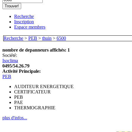
Recherche
Inscription
Espace membres
Recherche
>
PEB
>
thuin
>
6500
nombre de depanneurs affichés: 1
Société:
Isoclima
0495/54.26.79
Activité Principale:
PEB
AUDITEUR ENERGETIQUE
CERTIFICATEUR
PEB
PAE
THERMOGRAPHIE
plus d'infos...