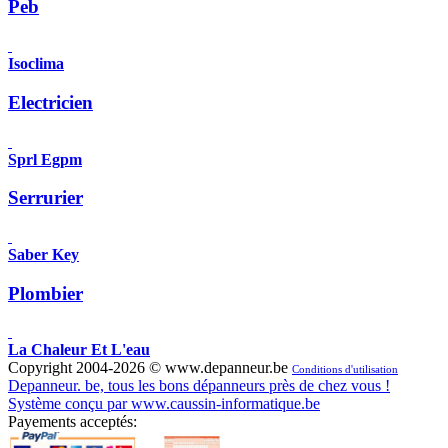
Peb
Isoclima
Electricien
Sprl Egpm
Serrurier
Saber Key
Plombier
La Chaleur Et L'eau
Copyright 2004-2026 © www.depanneur.be
Conditions d'utilisation
Depanneur. be, tous les bons dépanneurs près de chez vous !
Système conçu par www.caussin-informatique.be
Payements acceptés: