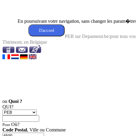
En poursuivant votre navigation, sans changer les param�tres 
PEB sur Depanneur.be:pour tous vo
Thirimont, en Belgique
ou
Quoi ?
QUI?
Où?
Pour
Code Postal
, Ville ou Commune