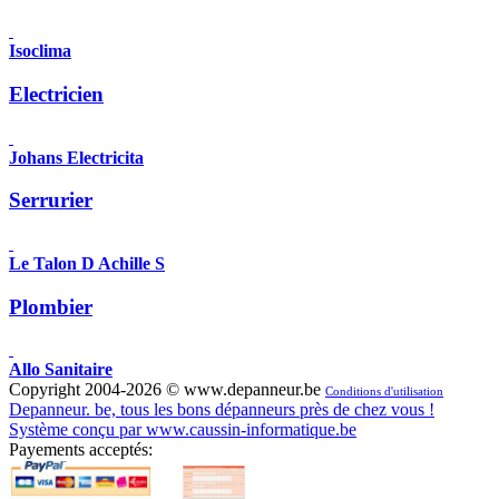
Isoclima
Electricien
Johans Electricita
Serrurier
Le Talon D Achille S
Plombier
Allo Sanitaire
Copyright 2004-2026 © www.depanneur.be
Conditions d'utilisation
Depanneur. be, tous les bons dépanneurs près de chez vous !
Système conçu par www.caussin-informatique.be
Payements acceptés: