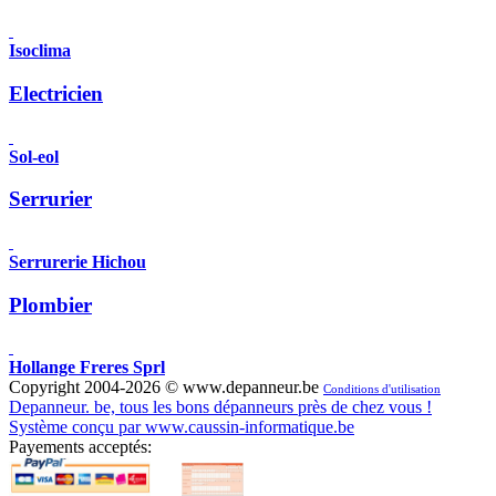
Isoclima
Electricien
Sol-eol
Serrurier
Serrurerie Hichou
Plombier
Hollange Freres Sprl
Copyright 2004-2026 © www.depanneur.be
Conditions d'utilisation
Depanneur. be, tous les bons dépanneurs près de chez vous !
Système conçu par www.caussin-informatique.be
Payements acceptés: