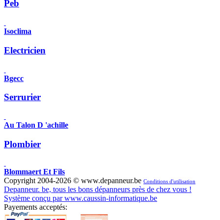
Peb
Isoclima
Electricien
Bgecc
Serrurier
Au Talon D 'achille
Plombier
Blommaert Et Fils
Copyright 2004-2026 © www.depanneur.be
Conditions d'utilisation
Depanneur. be, tous les bons dépanneurs près de chez vous !
Système conçu par www.caussin-informatique.be
Payements acceptés: