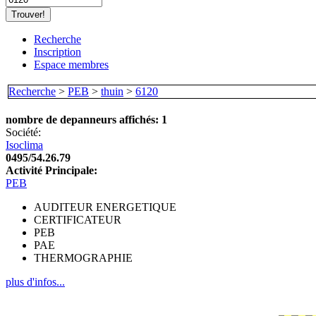
Recherche
Inscription
Espace membres
Recherche
>
PEB
>
thuin
>
6120
nombre de depanneurs affichés: 1
Société:
Isoclima
0495/54.26.79
Activité Principale:
PEB
AUDITEUR ENERGETIQUE
CERTIFICATEUR
PEB
PAE
THERMOGRAPHIE
plus d'infos...