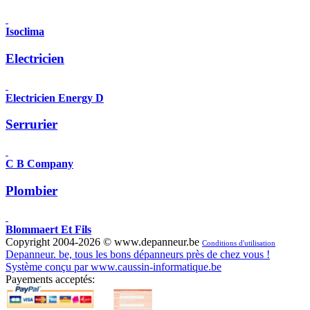
Isoclima
Electricien
Electricien Energy D
Serrurier
C B Company
Plombier
Blommaert Et Fils
Copyright 2004-2026 © www.depanneur.be
Conditions d'utilisation
Depanneur. be, tous les bons dépanneurs près de chez vous !
Système conçu par www.caussin-informatique.be
Payements acceptés: