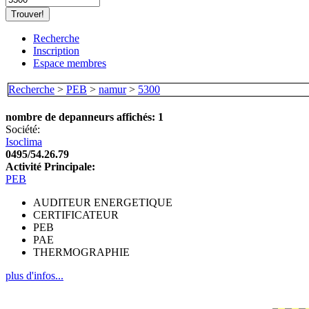
Recherche
Inscription
Espace membres
Recherche
>
PEB
>
namur
>
5300
nombre de depanneurs affichés: 1
Société:
Isoclima
0495/54.26.79
Activité Principale:
PEB
AUDITEUR ENERGETIQUE
CERTIFICATEUR
PEB
PAE
THERMOGRAPHIE
plus d'infos...