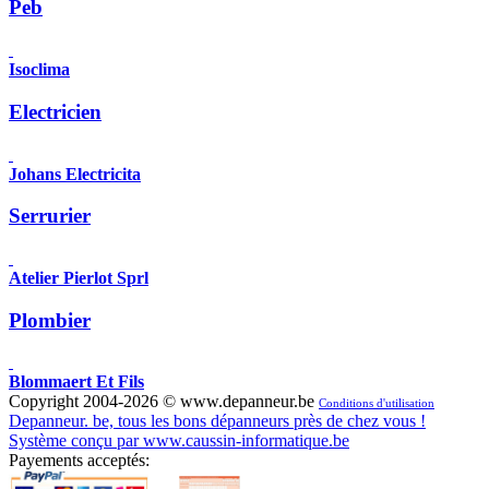
Peb
Isoclima
Electricien
Johans Electricita
Serrurier
Atelier Pierlot Sprl
Plombier
Blommaert Et Fils
Copyright 2004-2026 © www.depanneur.be
Conditions d'utilisation
Depanneur. be, tous les bons dépanneurs près de chez vous !
Système conçu par www.caussin-informatique.be
Payements acceptés: