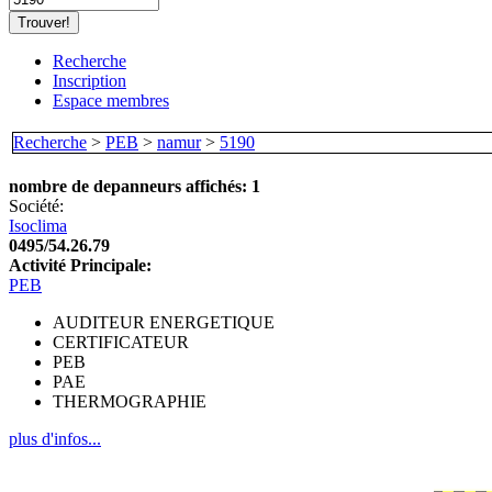
Recherche
Inscription
Espace membres
Recherche
>
PEB
>
namur
>
5190
nombre de depanneurs affichés: 1
Société:
Isoclima
0495/54.26.79
Activité Principale:
PEB
AUDITEUR ENERGETIQUE
CERTIFICATEUR
PEB
PAE
THERMOGRAPHIE
plus d'infos...