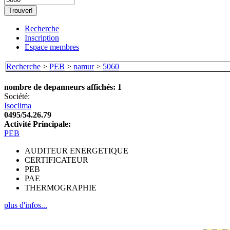
Recherche
Inscription
Espace membres
Recherche
>
PEB
>
namur
>
5060
nombre de depanneurs affichés: 1
Société:
Isoclima
0495/54.26.79
Activité Principale:
PEB
AUDITEUR ENERGETIQUE
CERTIFICATEUR
PEB
PAE
THERMOGRAPHIE
plus d'infos...