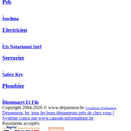
Peb
Isoclima
Electricien
Ets Notarianni Sprl
Serrurier
Saber Key
Plombier
Blommaert Et Fils
Copyright 2004-2026 © www.depanneur.be
Conditions d'utilisation
Depanneur. be, tous les bons dépanneurs près de chez vous !
Système conçu par www.caussin-informatique.be
Payements acceptés: